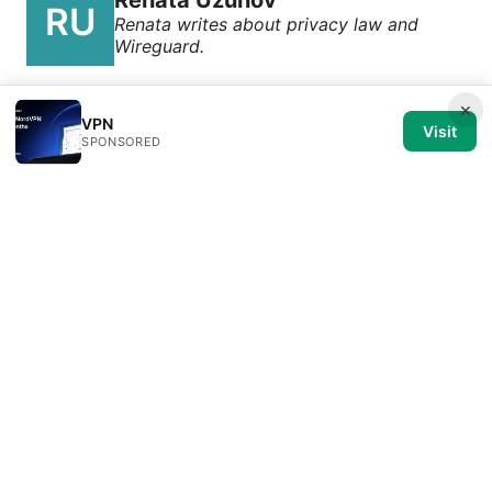
Renata writes about privacy law and
Wireguard.
Renata Uzunov has been writing about consumer
×
VPN
technology since 2018, with bylines covering
Visit
SPONSORED
privacy law, Wireguard, and router firmware.
Approaches each review by setting up the product
the same way a typical reader would and recording
every snag along the way.
© 2026 Medical Review Editorial LLC. All rights reserved.
Medical Review Editorial LLC
1014 NW Glisan Street, Suite 305
Portland, OR, 97209