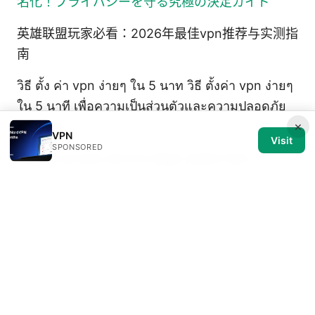
名化！プライバシーを守る究極の決定ガイド
英雄联盟玩家必看：2026年最佳vpn推荐与实测指
南
วิธี ตั้ง ค่า vpn ง่ายๆ ใน 5 นาท วิธี ตั้งค่า vpn ง่ายๆ
ใน 5 นาที เพื่อความเป็นส่วนตัวและความปลอดภัย
ออนไลน์
×
VPN
Visit
SPONSORED
Secure access service edge (sase) best
practices for VPNs in 2025
Yuki Klingberg
Yuki writes about censorship
circumvention and browser fingerprinting.