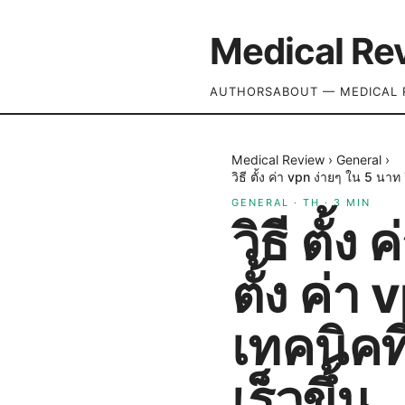
Medical Re
AUTHORS
ABOUT — MEDICAL 
Medical Review
›
General
›
วิธี ตั้ง ค่า vpn ง่ายๆ ใน 5 นาท
GENERAL
·
TH
·
3
MIN
วิธี ตั้ง
ตั้ง ค่า
เทคนิคท
เร็วขึ้น