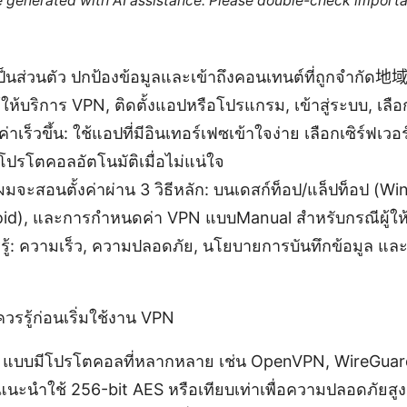
re generated with AI assistance. Please double-check importa
ป็นส่วนตัว ปกป้องข้อมูลและเข้าถึงคอนเทนต์ที่ถูกจำกัด地
ู้ให้บริการ VPN, ติดตั้งแอปหรือโปรแกรม, เข้าสู่ระบบ, เลือก
้งค่าเร็วขึ้น: ใช้แอปที่มีอินเทอร์เฟซเข้าใจง่าย เลือกเซิร์ฟเวอ
โปรโตคอลอัตโนมัติเมื่อไม่แน่ใจ
่ ผมจะสอนตั้งค่าผ่าน 3 วิธีหลัก: บนเดสก์ท็อป/แล็ปท็อป
id), และการกำหนดค่า VPN แบบManual สำหรับกรณีผู้ให้บ
รรู้: ความเร็ว, ความปลอดภัย, นโยบายการบันทึกข้อมูล แล
รรู้ก่อนเริ่มใช้งาน VPN
แบบมีโปรโตคอลที่หลากหลาย เช่น OpenVPN, WireGuar
 แนะนำใช้ 256-bit AES หรือเทียบเท่าเพื่อความปลอดภัยสูง