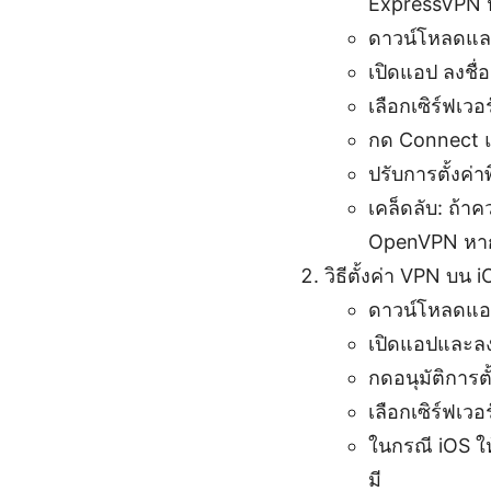
ExpressVPN ห
ดาวน์โหลดและ
เปิดแอป ลงชื่อเ
เลือกเซิร์ฟเว
กด Connect 
ปรับการตั้งค่า
เคล็ดลับ: ถ้า
OpenVPN หากม
วิธีตั้งค่า VPN บน 
ดาวน์โหลดแอป
เปิดแอปและลงช
กดอนุมัติการต
เลือกเซิร์ฟเวอ
ในกรณี iOS ให
มี