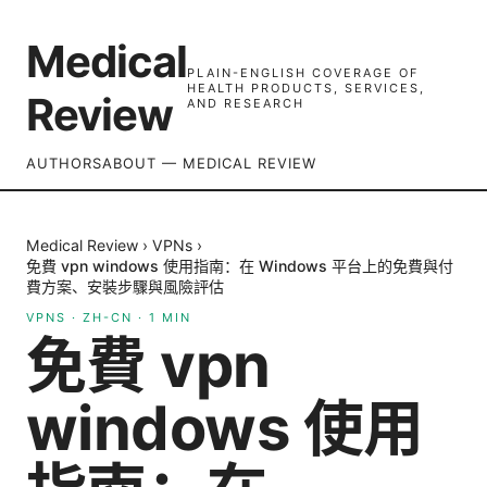
Medical
PLAIN-ENGLISH COVERAGE OF
HEALTH PRODUCTS, SERVICES,
Review
AND RESEARCH
AUTHORS
ABOUT — MEDICAL REVIEW
Medical Review
›
VPNs
›
免費 vpn windows 使用指南：在 Windows 平台上的免費與付
費方案、安裝步驟與風險評估
VPNS
·
ZH-CN
·
1
MIN
免費 vpn
windows 使用