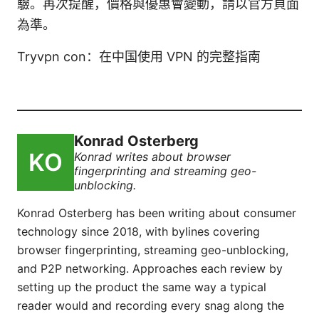
驗。再次提醒，價格與優惠會變動，請以官方頁面
為準。
Tryvpn con：在中国使用 VPN 的完整指南
Konrad Osterberg
Konrad writes about browser
fingerprinting and streaming geo-
unblocking.
Konrad Osterberg has been writing about consumer
technology since 2018, with bylines covering
browser fingerprinting, streaming geo-unblocking,
and P2P networking. Approaches each review by
setting up the product the same way a typical
reader would and recording every snag along the