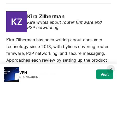
Kira Zilberman
Kira writes about router firmware and
P2P networking.
Kira Zilberman has been writing about consumer
technology since 2018, with bylines covering router
firmware, P2P networking, and secure messaging.
Approaches each review by setting up the product
the same way a typical reader would and recording
×
VPN
every snag along the way.
Visit
SPONSORED
© 2026 Medical Review Editorial LLC. All rights reserved.