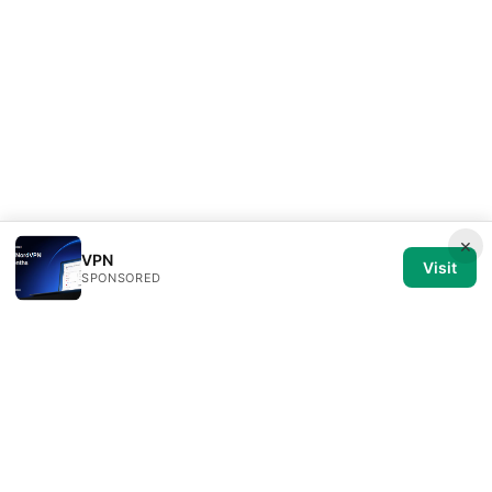
×
VPN
Visit
SPONSORED
Medical Review Editorial LLC
1014 NW Glisan Street, Suite 305
Portland, OR, 97209
US
editorial@medical-review.net
+1-503-555-0179
About
Privacy Policy
Terms of Use