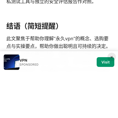
私测试工具与独立的安全评估报告作对照。
结语（简短提醒）
此文聚焦于帮助你理解“永久vpn”的概念、选购要
点与实操要点，帮助你做出聪明且可持续的决定。
记住，选择长期可持续、透明且符合你需求的方
×
VPN
案，才是让你真正受益的关键。若你愿意先试用或
Visit
SPONSORED
了解促销选项，可以通过上文的 NordVPN 链接获
取当前的优惠与体验机会。若你有具体场景或设备
需求，欢迎在下方留言，我可以基于你的实际情况
给出定制化的建议与配置方案。
永久vpn 使用指南：如何选择、设置与优化永久
vpn 的隐私、速度与突破地理限制的完整方案