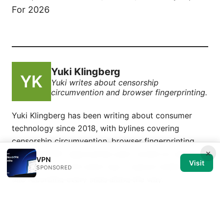
For 2026
Yuki Klingberg
Yuki writes about censorship
circumvention and browser fingerprinting.
Yuki Klingberg has been writing about consumer
technology since 2018, with bylines covering
censorship circumvention, browser fingerprinting,
×
and OpenVPN. Approaches each review by setting
VPN
Visit
up the product the same way a typical reader would
SPONSORED
and recording every snag along the way.