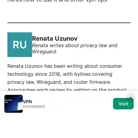
Renata Uzunov
Renata writes about privacy law and
Wireguard.
Renata Uzunov has been writing about consumer
technology since 2018, with bylines covering
privacy law, Wireguard, and router firmware.
Approaches each review by setting up the product
×
the same way a typical reader would and recording
VPN
Visit
every snag along the way.
SPONSORED