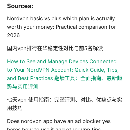
Sources:
Nordvpn basic vs plus which plan is actually
worth your money: Practical comparison for
2026
国内vpn排行在华稳定性对比与前5名解读
How to See and Manage Devices Connected
to Your NordVPN Account: Quick Guide, Tips,
and Best Practices
翻墙工具：全面指南、最新趋
势与实用评测
七天vpn 使用指南：完整评测、对比、优缺点与实
用技巧
Does nordvpn app have an ad blocker yes
heres how to use it and other vpn tips