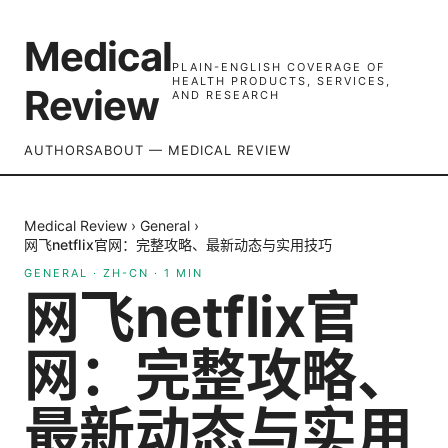
Medical
PLAIN-ENGLISH COVERAGE OF
HEALTH PRODUCTS, SERVICES,
Review
AND RESEARCH
AUTHORS
ABOUT — MEDICAL REVIEW
Medical Review
›
General
›
网飞netflix官网：完整攻略、最新动态与实用技巧
GENERAL
·
ZH-CN
·
1
MIN
网飞netflix官
网：完整攻略、
最新动态与实用