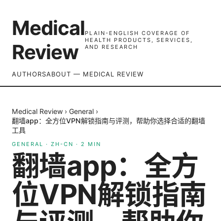
Medical
PLAIN-ENGLISH COVERAGE OF
HEALTH PRODUCTS, SERVICES,
Review
AND RESEARCH
AUTHORS
ABOUT — MEDICAL REVIEW
Medical Review
›
General
›
翻墙app：全方位VPN解锁指南与评测，帮助你选择合适的翻墙
工具
GENERAL
·
ZH-CN
·
2
MIN
翻墙app：全方
位VPN解锁指南