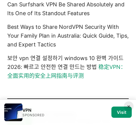
Can Surfshark VPN Be Shared Absolutely and
Its One of Its Standout Features
Best Ways to Share NordVPN Security With
Your Family Plan in Australia: Quick Guide, Tips,
and Expert Tactics
보안 vpn 연결 설정하기 windows 10 완벽 가이드
2026: 빠르고 안전한 연결 만드는 방법
稳定VPN：
全面实用的安全上网指南与评测
×
VPN
Visit
Persia Xanthos
SPONSORED
Persia writes about Wireguard and
privacy law.