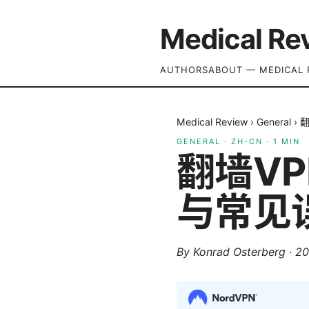
Medical Re
AUTHORS
ABOUT — MEDICAL 
Medical Review
›
General
›
翻
GENERAL
·
ZH-CN
·
1
MIN
翻墙V
与常见误
By
Konrad Osterberg
·
2