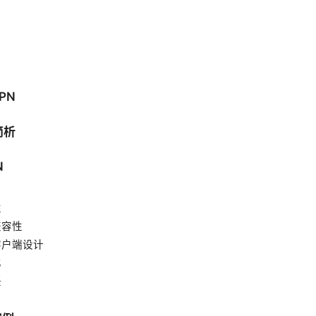
PN
简析
N
性
兼容性
客户端设计
比
任