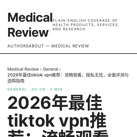
Medical
PLAIN-ENGLISH COVERAGE OF
HEALTH PRODUCTS, SERVICES,
Review
AND RESEARCH
AUTHORS
ABOUT — MEDICAL REVIEW
Medical Review
›
General
›
2026年最佳tiktok vpn推荐：流畅观看，隐私无忧，全面评测与
选购指南
GENERAL
·
ZH-CN
·
2
MIN
2026年最佳
tiktok vpn推