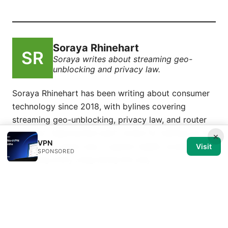
Soraya Rhinehart
Soraya writes about streaming geo-
unblocking and privacy law.
Soraya Rhinehart has been writing about consumer
technology since 2018, with bylines covering
streaming geo-unblocking, privacy law, and router
firmware. Approaches each review by setting up the
×
VPN
product the same way a typical reader would and
Visit
SPONSORED
recording every snag along the way.
© 2026 Medical Review Editorial LLC. All rights reserved.