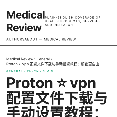
Medical
PLAIN-ENGLISH COVERAGE OF
HEALTH PRODUCTS, SERVICES,
Review
AND RESEARCH
AUTHORS
ABOUT — MEDICAL REVIEW
Medical Review
›
General
›
Proton ⭐ vpn 配置文件下载与手动设置教程：解锁更自由
GENERAL
·
ZH-CN
·
3
MIN
Proton ⭐ vpn
配置文件下载与
手动设置教程：