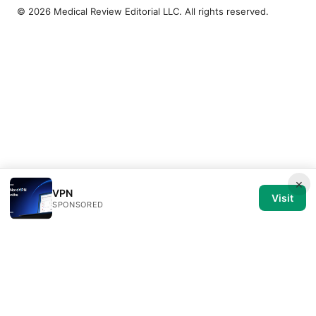
© 2026 Medical Review Editorial LLC. All rights reserved.
×
VPN
Visit
SPONSORED
Medical Review Editorial LLC
1014 NW Glisan Street, Suite 305
Portland, OR, 97209
US
editorial@medical-review.net