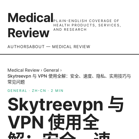
Medical
PLAIN-ENGLISH COVERAGE OF
HEALTH PRODUCTS, SERVICES,
Review
AND RESEARCH
AUTHORS
ABOUT — MEDICAL REVIEW
Medical Review
›
General
›
Skytreevpn 与 VPN 使用全解：安全、速度、隐私、实用技巧与
常见问题
GENERAL
·
ZH-CN
·
2
MIN
Skytreevpn 与
VPN 使用全