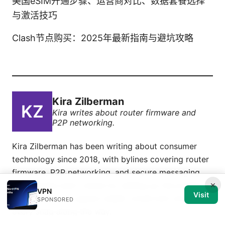
美国eSIM开通步骤、运营商对比、数据套餐选择
与激活技巧
Clash节点购买：2025年最新指南与避坑攻略
Kira Zilberman
Kira writes about router firmware and
P2P networking.
Kira Zilberman has been writing about consumer
technology since 2018, with bylines covering router
firmware, P2P networking, and secure messaging.
×
Approaches each review by setting up the product
VPN
Visit
the same way a typical reader would and recording
SPONSORED
every snag along the way.