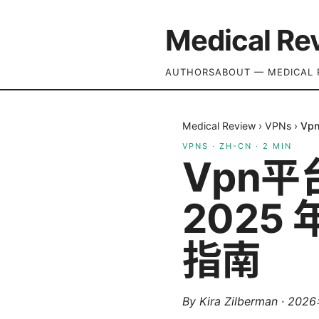
Medical Re
AUTHORS
ABOUT — MEDICAL 
Medical Review
›
VPNs
›
Vp
VPNS
·
ZH-CN
·
2
MIN
Vpn
2025
指南
By
Kira Zilberman
·
202