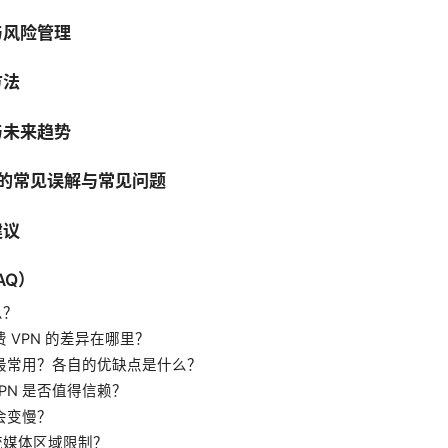
与风险管理
方法
与未来趋势
台时的常见误解与常见问题
建议
AQ）
么？
费 VPN 的差异在哪里？
协议最常用？各自的优缺点是什么？
PN 是否值得信赖？
不会变慢？
锁流媒体区域限制？