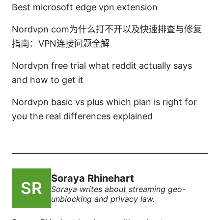
Best microsoft edge vpn extension
Nordvpn com为什么打不开以及快速排查与修复
指南：VPN连接问题全解
Nordvpn free trial what reddit actually says
and how to get it
Nordvpn basic vs plus which plan is right for
you the real differences explained
Soraya Rhinehart
Soraya writes about streaming geo-
unblocking and privacy law.