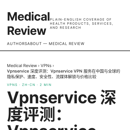
Medical
PLAIN-ENGLISH COVERAGE OF
HEALTH PRODUCTS, SERVICES,
Review
AND RESEARCH
AUTHORS
ABOUT — MEDICAL REVIEW
Medical Review
›
VPNs
›
Vpnservice 深度评测：Vpnservice VPN 服务在中国与全球的
隐私保护、速度、安全性、流媒体解锁与价格比较
VPNS
·
ZH-CN
·
2
MIN
Vpnservice 深
度评测：