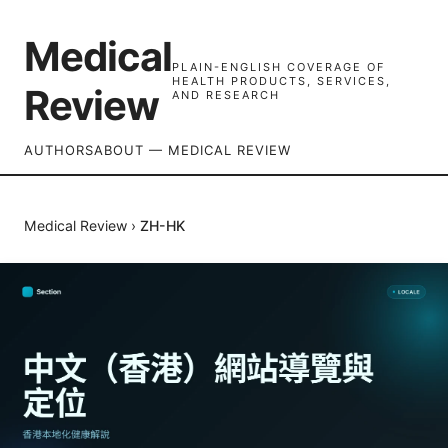
Medical
PLAIN-ENGLISH COVERAGE OF
HEALTH PRODUCTS, SERVICES,
Review
AND RESEARCH
AUTHORS
ABOUT — MEDICAL REVIEW
Medical Review
›
ZH-HK