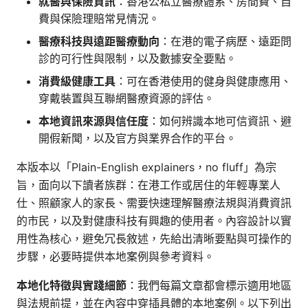
就醫與保險資訊
：香港公私立醫療體系、房間費、自
費與保險理賠常見情況。
醫療科技與遠距醫療動向
：在港的電子病歷、遠距問
診的可行性與限制，以及數據安全要點。
消費級健康工具
：可在香港使用的健身與健康應用、
穿戴裝置與互聯網醫療資源的評估。
本地資訊來源與信任度
：如何辨識本地可信資訊、避
開假新聞，以及官方與業界合作的平台。
本版本以「Plain-English explainers，no fluff」為宗
旨，面向以下讀者族群：在港工作或居住的年輕專業人
仕、照顧家人的家長、需要快速理解醫療法規與消費資訊
的市民，以及對健康科技有興趣的使用者。內容設計以實
用性為核心，避免冗長敘述，先給出清晰要點與可操作的
步驟，必要時提供本地案例與參考資料。
本地化特徵與實踐細節
：我們每篇文章都會標示適用地區
與法規前提，並在內容中穿插具體的本地案例。以下列出