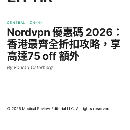
GENERAL
·
ZH-HK
Nordvpn 優惠碼 2026：
香港最齊全折扣攻略，享
高達75 off 額外
By
Konrad Osterberg
© 2026 Medical Review Editorial LLC. All rights reserved.