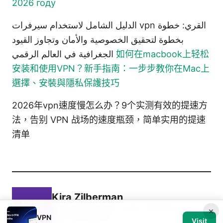
2026 году
الدليل الشامل لاستخدام سيرفرات vpn القري: خطوة
بخطوة لتحقيق الخصوصية والأمان وتجاوز القيود
الجغرافية في العالم الرقمي
如何在macbook上轻松
安装和使用VPN？新手指南：一步步教你在Mac上
選擇、安裝與隱私保護技巧
2026年vpn速度慢怎么办？9个实测有效的提速方
法，告别 VPN 战场的速度瓶颈，简单实用的提速
清单
Kira Zilberman
Kira writes about router firmware and
×
VPN
P2P networking.
Visit