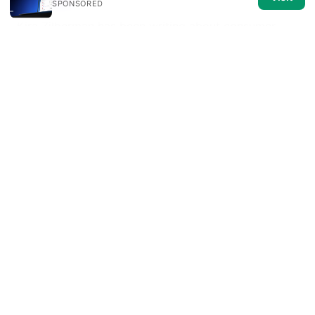
SPONSORED
Kira Zilberman has been writing about consumer
technology since 2018, with bylines covering router
firmware, P2P networking, and secure messaging.
Approaches each review by setting up the product
the same way a typical reader would and recording
every snag along the way.
© 2026 Medical Review Editorial LLC. All rights reserved.
Medical Review Editorial LLC
1014 NW Glisan Street, Suite 305
Portland, OR, 97209
US
editorial@medical-review.net
+1-503-555-0179