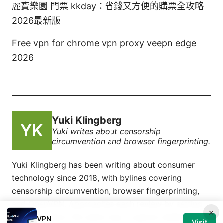
麗寶樂園 門票 kkday：省錢又方便的購票全攻略
2026最新版
Free vpn for chrome vpn proxy veepn edge
2026
Yuki Klingberg
Yuki writes about censorship
circumvention and browser fingerprinting.
Yuki Klingberg has been writing about consumer
technology since 2018, with bylines covering
censorship circumvention, browser fingerprinting,
and OpenVPN. Approaches each review by setting
×
up the product the same way a typical reader would
VPN
Visit