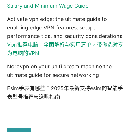
Salary and Minimum Wage Guide
Activate vpn edge: the ultimate guide to
enabling edge VPN features, setup,
performance tips, and security considerations
Vpn推荐电脑：全面解析与实用清单，带你选对专
为电脑的VPN
Nordvpn on your unifi dream machine the
ultimate guide for secure networking
Esim手表有哪些？2025年最新支持esim的智能手
表型号推荐与选购指南