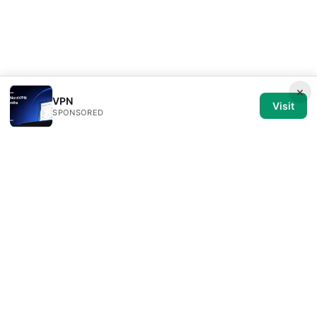
×
VPN
Visit
SPONSORED
Medical Review Editorial LLC
1014 NW Glisan Street, Suite 305
Portland, OR, 97209
US
editorial@medical-review.net
+1-503-555-0179
About
Privacy Policy
Terms of Use