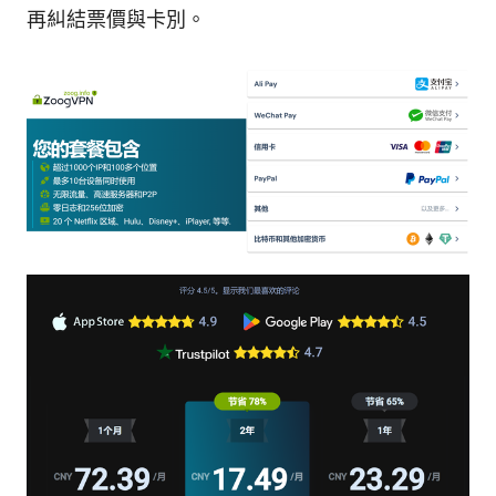
再糾結票價與卡別。