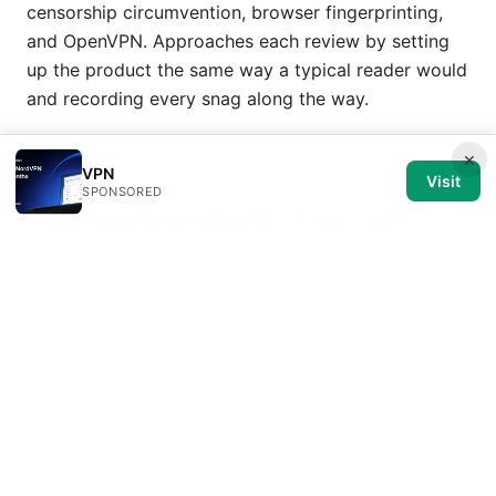
censorship circumvention, browser fingerprinting,
and OpenVPN. Approaches each review by setting
up the product the same way a typical reader would
and recording every snag along the way.
×
VPN
Visit
SPONSORED
© 2026 Medical Review Editorial LLC. All rights reserved.
Medical Review Editorial LLC
1014 NW Glisan Street, Suite 305
Portland, OR, 97209
US
editorial@medical-review.net
+1-503-555-0179
About
Privacy Policy
Terms of Use