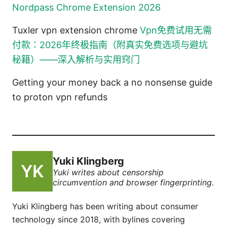
Nordpass Chrome Extension 2026
Tuxler vpn extension chrome
Vpn免费试用无需
付款：2026年终极指南（附真实免费选项与避坑
秘籍）——深入解析与实用窍门
Getting your money back a no nonsense guide
to proton vpn refunds
Yuki Klingberg
Yuki writes about censorship
circumvention and browser fingerprinting.
Yuki Klingberg has been writing about consumer
technology since 2018, with bylines covering