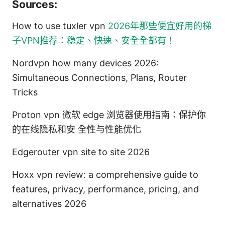
Sources:
How to use tuxler vpn
2026年那些便宜好用的梯
子VPN推荐：稳定、快速、安全全都有！
Nordvpn how many devices 2026:
Simultaneous Connections, Plans, Router
Tricks
Proton vpn 微软 edge 浏览器使用指南：保护你
的在线隐私和安 全性与性能优化
Edgerouter vpn site to site 2026
Hoxx vpn review: a comprehensive guide to
features, privacy, performance, pricing, and
alternatives 2026