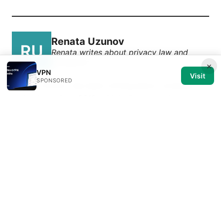
Renata Uzunov
Renata writes about privacy law and
Wireguard.
×
VPN
Visit
SPONSORED
Renata Uzunov has been writing about consumer
technology since 2018, with bylines covering
privacy law, Wireguard, and router firmware.
Approaches each review by setting up the product
the same way a typical reader would and recording
every snag along the way.
© 2026 Medical Review Editorial LLC. All rights reserved.