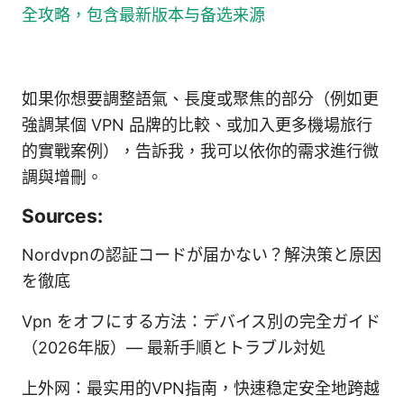
全攻略，包含最新版本与备选来源
如果你想要調整語氣、長度或聚焦的部分（例如更
強調某個 VPN 品牌的比較、或加入更多機場旅行
的實戰案例），告訴我，我可以依你的需求進行微
調與增刪。
Sources:
Nordvpnの認証コードが届かない？解決策と原因
を徹底
Vpn をオフにする方法：デバイス別の完全ガイド
（2026年版）— 最新手順とトラブル対処
上外网：最实用的VPN指南，快速稳定安全地跨越