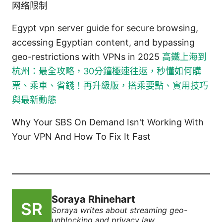
网络限制
Egypt vpn server guide for secure browsing,
accessing Egyptian content, and bypassing
geo-restrictions with VPNs in 2025
高鐵上海到
杭州：最全攻略，30分鐘極速往返，秒懂如何購
票、乘車、省錢！再升級版，搭乘要點、實用技巧
與最新動態
Why Your SBS On Demand Isn't Working With
Your VPN And How To Fix It Fast
Soraya Rhinehart
Soraya writes about streaming geo-
unblocking and privacy law.