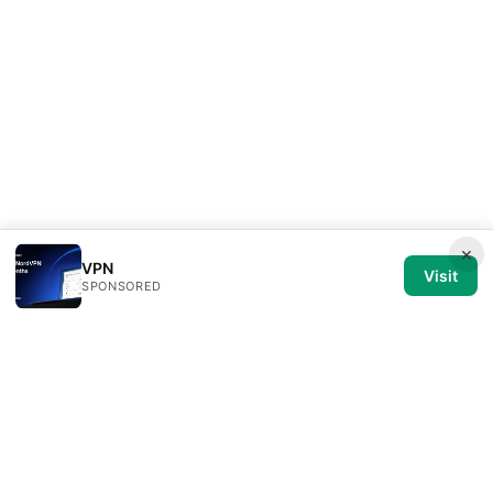
×
VPN
Visit
SPONSORED
Medical Review Editorial LLC
1014 NW Glisan Street, Suite 305
Portland, OR, 97209
US
editorial@medical-review.net
+1-503-555-0179