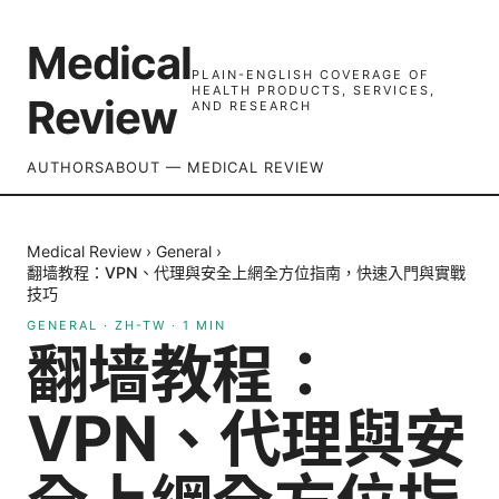
Medical
PLAIN-ENGLISH COVERAGE OF
HEALTH PRODUCTS, SERVICES,
Review
AND RESEARCH
AUTHORS
ABOUT — MEDICAL REVIEW
Medical Review
›
General
›
翻墙教程：VPN、代理與安全上網全方位指南，快速入門與實戰
技巧
GENERAL
·
ZH-TW
·
1
MIN
翻墙教程：
VPN、代理與安