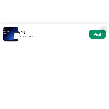
×
VPN
Visit
SPONSORED
Medical Review Editorial LLC
1014 NW Glisan Street, Suite 305
Portland, OR, 97209
US
editorial@medical-review.net
+1-503-555-0179
About
Privacy Policy
Terms of Use