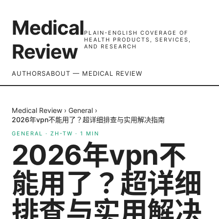
Medical
PLAIN-ENGLISH COVERAGE OF
HEALTH PRODUCTS, SERVICES,
Review
AND RESEARCH
AUTHORS
ABOUT — MEDICAL REVIEW
Medical Review
›
General
›
2026年vpn不能用了？超详细排查与实用解决指南
GENERAL
·
ZH-TW
·
1
MIN
2026年vpn不
能用了？超详细
排查与实用解决