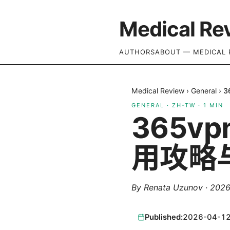
Medical Re
AUTHORS
ABOUT — MEDICAL 
Medical Review
›
General
›
3
GENERAL
·
ZH-TW
·
1
MIN
365
用攻略
By
Renata Uzunov
·
202
Published:
2026-04-1