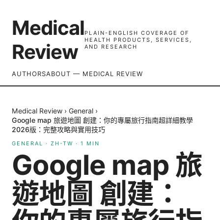
Medical
PLAIN-ENGLISH COVERAGE OF
HEALTH PRODUCTS, SERVICES,
Review
AND RESEARCH
AUTHORS
ABOUT — MEDICAL REVIEW
Medical Review
›
General
›
Google map 旅遊地圖 創建：你的專屬旅行指南超詳細教學
2026版：完整攻略與實用技巧
GENERAL
·
ZH-TW
·
1
MIN
Google map 旅
遊地圖 創建：