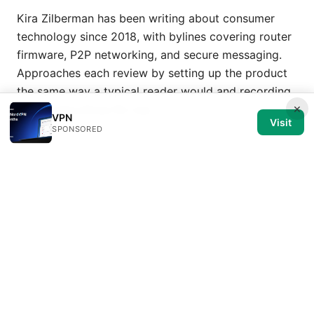
Kira Zilberman has been writing about consumer
technology since 2018, with bylines covering router
firmware, P2P networking, and secure messaging.
Approaches each review by setting up the product
the same way a typical reader would and recording
×
every snag along the way.
VPN
Visit
SPONSORED
© 2026 Medical Review Editorial LLC. All rights reserved.
Medical Review Editorial LLC
1014 NW Glisan Street, Suite 305
Portland, OR, 97209
US
editorial@medical-review.net
+1-503-555-0179