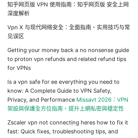
知乎网页版 VPN 使用指南：知乎网页版 安全上网
深度解析
Vpn X 与现代网络安全：全面指南、实用技巧与常
见误区
Getting your money back a no nonsense guide
to proton vpn refunds and related refund tips
for VPNs
Is a vpn safe for ee everything you need to
know: A Complete Guide to VPN Safety,
Privacy, and Performance
Missavt 2026：VPN
架設與保護全方位指南，提升上網私密與穩定性
Zscaler vpn not connecting heres how to fix it
fast: Quick fixes, troubleshooting tips, and