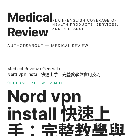
Medical
PLAIN-ENGLISH COVERAGE OF
HEALTH PRODUCTS, SERVICES,
Review
AND RESEARCH
AUTHORS
ABOUT — MEDICAL REVIEW
Medical Review
›
General
›
Nord vpn install 快速上手：完整教學與實用技巧
GENERAL
·
ZH-TW
·
2
MIN
Nord vpn
install 快速上
手：完整教學與