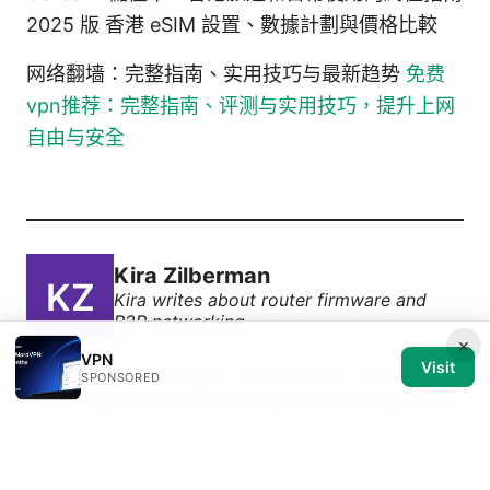
2025 版 香港 eSIM 設置、數據計劃與價格比較
网络翻墙：完整指南、实用技巧与最新趋势
免费
vpn推荐：完整指南、评测与实用技巧，提升上网
自由与安全
Kira Zilberman
Kira writes about router firmware and
P2P networking.
×
VPN
Visit
Kira Zilberman has been writing about consumer
SPONSORED
technology since 2018, with bylines covering router
firmware, P2P networking, and secure messaging.
Approaches each review by setting up the product
the same way a typical reader would and recording