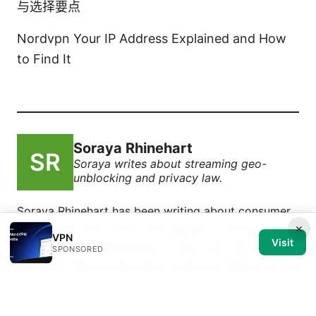
与选择要点
Nordvpn Your IP Address Explained and How
to Find It
Soraya Rhinehart
Soraya writes about streaming geo-
unblocking and privacy law.
Soraya Rhinehart has been writing about consumer
×
technology since 2018, with bylines covering
VPN
Visit
streaming geo-unblocking, privacy law, and router
SPONSORED
firmware. Approaches each review by setting up the
product the same way a typical reader would and
recording every snag along the way.