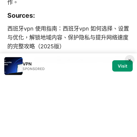
作。
Sources:
西班牙vpn 使用指南：西班牙vpn 如何选择、设置
与优化，解锁地域内容、保护隐私与提升网络速度
的完整攻略（2025版）
×
挖矿vpn：在矿场远程运维与隐私保护中的完整指
VPN
Visit
南
SPONSORED
劍湖山門票｜2025最新攻略：票價、優惠、購買
方式與必玩全解析 VPN上網安全與旅遊保護
当前服务的真连接延迟 1 ms v2ray 高效解密與實
戰指南：VPN 專題全解析
性價比機場推薦：2026
年精選與選購指南，實用清單與實測要點
V2ray 设置规则：从需求分析到实战配置的完整指