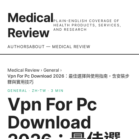
Medical
PLAIN-ENGLISH COVERAGE OF
HEALTH PRODUCTS, SERVICES,
Review
AND RESEARCH
AUTHORS
ABOUT — MEDICAL REVIEW
Medical Review
›
General
›
Vpn For Pc Download 2026：最佳選擇與使用指南，含安裝步
驟與實用技巧
GENERAL
·
ZH-TW
·
3
MIN
Vpn For Pc
Download