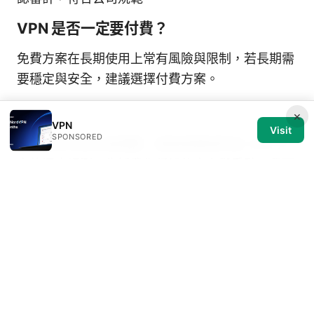
VPN 是否一定要付費？
免費方案在長期使用上常有風險與限制，若長期需
要穩定與安全，建議選擇付費方案。
×
VPN
Visit
SPONSORED
如需更多分段內容調整、語氣微調或特定 VPN 方
案的深度評測，告訴我你偏好的方向與重點，我可
以依你的需求進行進一步的撰寫與優化。
Sources:
Nord vpn 無法連線 如何快速排查與解決：裝置、
協議、DNS、伺服器問題全攻略
电脑vpn推荐：智能选择、降速解决与隐私保护全