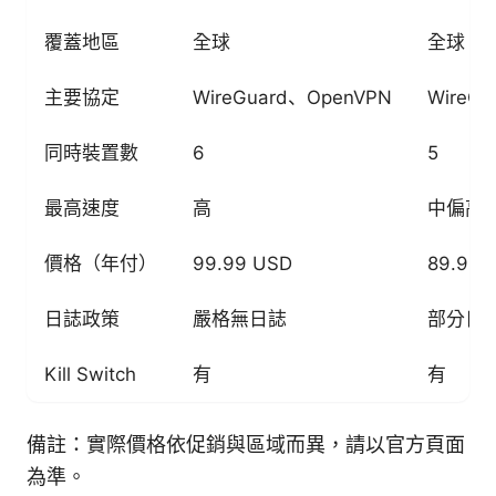
覆蓋地區
全球
全球
主要協定
WireGuard、OpenVPN
WireGu
同時裝置數
6
5
最高速度
高
中偏高
價格（年付）
99.99 USD
89.99 
日誌政策
嚴格無日誌
部分日
Kill Switch
有
有
備註：實際價格依促銷與區域而異，請以官方頁面
為準。