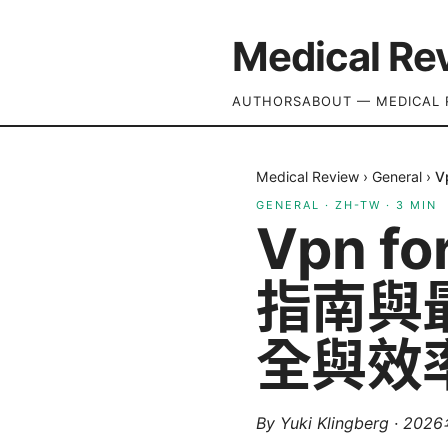
Medical Re
AUTHORS
ABOUT — MEDICAL 
Medical Review
›
General
›
V
GENERAL
·
ZH-TW
·
3
MIN
Vpn f
指南與
全與效
By
Yuki Klingberg
·
202