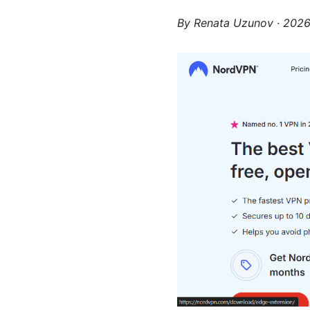
By
Renata Uzunov
·
202