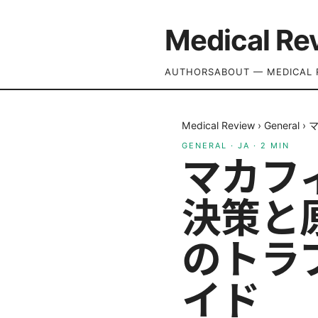
Medical Re
AUTHORS
ABOUT — MEDICAL 
Medical Review
›
General
›
マ
GENERAL
·
JA
·
2
MIN
マカフィ
決策と
のトラ
イド