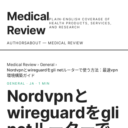
Medical
PLAIN-ENGLISH COVERAGE OF
HEALTH PRODUCTS, SERVICES,
Review
AND RESEARCH
AUTHORS
ABOUT — MEDICAL REVIEW
Medical Review
›
General
›
Nordvpnとwireguardをgli netルーターで使う方法：最速vpn
環境構築ガイド
GENERAL
·
JA
·
1
MIN
Nordvpnと
wireguardをgli