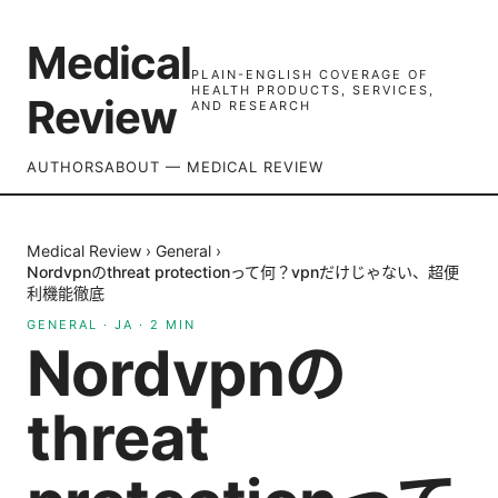
Medical
PLAIN-ENGLISH COVERAGE OF
HEALTH PRODUCTS, SERVICES,
Review
AND RESEARCH
AUTHORS
ABOUT — MEDICAL REVIEW
Medical Review
›
General
›
Nordvpnのthreat protectionって何？vpnだけじゃない、超便
利機能徹底
GENERAL
·
JA
·
2
MIN
Nordvpnの
threat