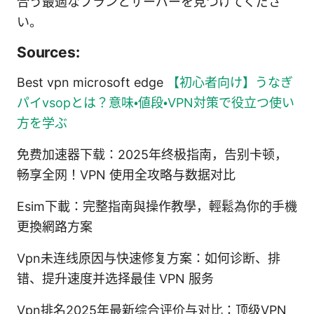
合う最適なプランとサーバーを見つけてくださ
い。
Sources:
Best vpn microsoft edge
【初心者向け】うなぎ
パイvsopとは？意味・値段・VPN対策で役立つ使い
方を学ぶ
免费加速器下载：2025年终极指南，告别卡顿，
畅享全网！VPN 使用全攻略与数据对比
Esim下載：完整指南與操作教學，輕鬆為你的手機
更換網路方案
Vpn未连线原因与快速修复方案：如何诊断、排
错、提升速度并选择最佳 VPN 服务
Vpn排名2025年最新综合评价与对比：顶级VPN