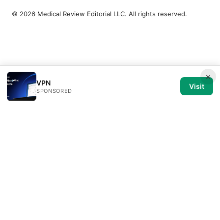
© 2026 Medical Review Editorial LLC. All rights reserved.
×
VPN
Visit
SPONSORED
Medical Review Editorial LLC
1014 NW Glisan Street, Suite 305
Portland, OR, 97209
US
editorial@medical-review.net
+1-503-555-0179
About
Privacy Policy
Terms of Use