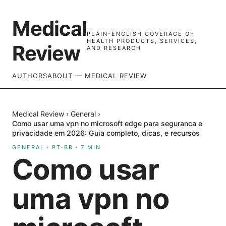
Medical
PLAIN-ENGLISH COVERAGE OF
HEALTH PRODUCTS, SERVICES,
Review
AND RESEARCH
AUTHORS
ABOUT — MEDICAL REVIEW
Medical Review
›
General
›
Como usar uma vpn no microsoft edge para seguranca e
privacidade em 2026: Guia completo, dicas, e recursos
GENERAL
·
PT-BR
·
7
MIN
Como usar
uma vpn no