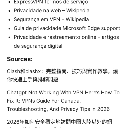
ExpressVPN termos de serviço
Privacidade na web – Wikipedia
Segurança em VPN – Wikipedia
Guia de privacidade Microsoft Edge support
Privacidade e rastreamento online – artigos
de segurança digital
Sources:
Clash和clashx：完整指南、技巧與實作教學，讓
你快速上手與排解問題
Chatgpt Not Working With VPN Here’s How To
Fix It: VPNs Guide For Canada,
Troubleshooting, And Privacy Tips in 2026
2026年如何安全穩定地訪問中國大陸以外的網