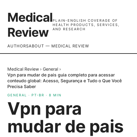
Medical
PLAIN-ENGLISH COVERAGE OF
HEALTH PRODUCTS, SERVICES,
Review
AND RESEARCH
AUTHORS
ABOUT — MEDICAL REVIEW
Medical Review
›
General
›
Vpn para mudar de pais guia completo para acessar
conteudo global: Acesso, Segurança e Tudo o Que Você
Precisa Saber
GENERAL
·
PT-BR
·
8
MIN
Vpn para
mudar de pais