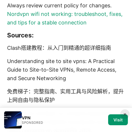
Always review current policy for changes.
Nordvpn wifi not working: troubleshoot, fixes,
and tips for a stable connection
Sources:
Clash搭建教程：从入门到精通的超详细指南
Understanding site to site vpns: A Practical
Guide to Site-to-Site VPNs, Remote Access,
and Secure Networking
免费梯子：完整指南、实用工具与风险解析，提升
上网自由与隐私保护
Por que mi nordvpn no conecta soluciones
×
VPN
Visit
definitivas para resolver errores de conexión y
SPONSORED
fallos comunes en NordVPN 2026