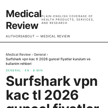
Medical
PLAIN-ENGLISH COVERAGE OF
HEALTH PRODUCTS, SERVICES,
Review
AND RESEARCH
AUTHORS
ABOUT — MEDICAL REVIEW
Medical Review
›
General
›
Surfshark vpn kac tl 2026 guncel fiyatlar kurulum ve
kullanim rehberi
GENERAL
·
EN
·
8
MIN
Surfshark vpn
kac tl 2026