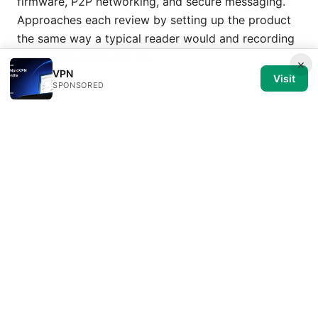
firmware, P2P networking, and secure messaging.
Approaches each review by setting up the product
the same way a typical reader would and recording
every snag along the way.
×
VPN
Visit
SPONSORED
© 2026 Medical Review Editorial LLC. All rights reserved.
Medical Review Editorial LLC
1014 NW Glisan Street, Suite 305
Portland, OR, 97209
US
editorial@medical-review.net
+1-503-555-0179
About
Privacy Policy
Terms of Use