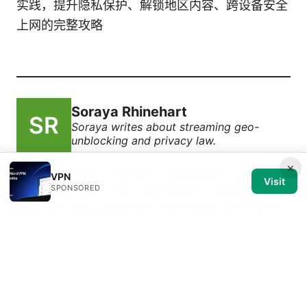
实践，提升隐私保护、解锁地区内容、跨设备安全
上网的完整攻略
Soraya Rhinehart
Soraya writes about streaming geo-
unblocking and privacy law.
×
Soraya Rhinehart has been writing about consumer
VPN
Visit
SPONSORED
technology since 2018, with bylines covering
streaming geo-unblocking, privacy law, and router
firmware. Approaches each review by setting up the
product the same way a typical reader would and
recording every snag along the way.