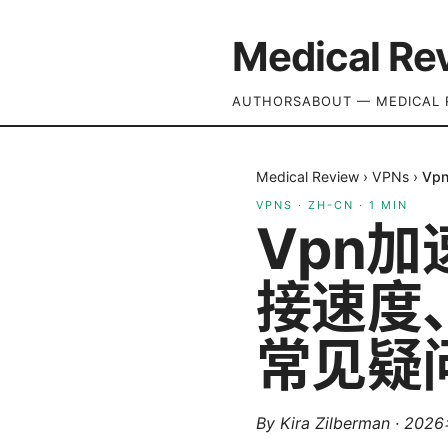
Medical Re
AUTHORS
ABOUT — MEDICAL 
Medical Review
›
VPNs
›
V
VPNS
·
ZH-CN
·
1
MIN
Vpn
接速度
常见疑
By
Kira Zilberman
·
202