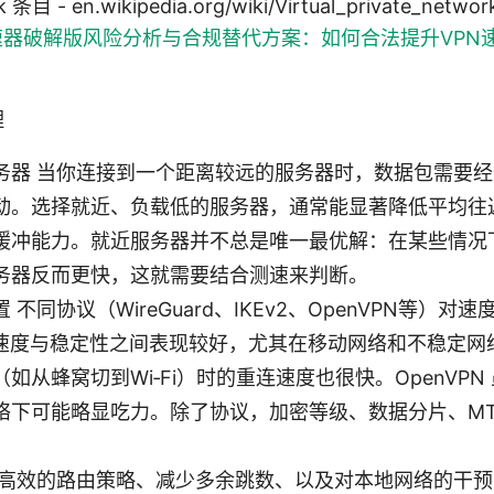
work 条目 - en.wikipedia.org/wiki/Virtual_privat
加速器破解版风险分析与合规替代方案：如何合法提升VPN
理
务器 当你连接到一个距离较远的服务器时，数据包需要
动。选择就近、负载低的服务器，通常能显著降低平均往返
缓冲能力。就近服务器并不总是唯一最优解：在某些情况
务器反而更快，这就需要结合测速来判断。
不同协议（WireGuard、IKEv2、OpenVPN等）
通常在速度与稳定性之间表现较好，尤其在移动网络和不稳定
络（如从蜂窝切到Wi‑Fi）时的重连速度也很快。OpenVP
下可能略显吃力。除了协议，加密等级、数据分片、MTU/
高效的路由策略、减少多余跳数、以及对本地网络的干预（