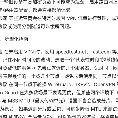
 一些旧设备在高加密负载下可能成为瓶颈。启用路由器
卡/路由器配置，都会直接影响体验。
速 某些运营商会在特定时段对 VPN 流量进行管理，
协议或使用分割隧道可以缓解问题。
速：步骤化指南
未启用 VPN 时，使用 speedtest.net、fast.c
。记住不同时间段的波动，选取一个“代表性时段”的基线
且负载低的服务器 先尝试就近的几个服务器，记录同一网
选表现最佳的一个或几个节点。避免长期使用同一节点以
 在同一节点下轮换 WireGuard、IKEv2、OpenV
reGuard 在大多数场景下表现更优，但某些网络环境下 I
U 与 MSS MTU（最大传输单元）设置不当会造成分片
 区间较为稳妥；如果遇到分片或丢包，可逐步降低 MTU 来测
道 如非必须全局走 VPN，可以将浏览器流量、痛点应用