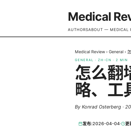
Medical Re
AUTHORS
ABOUT — MEDICAL 
Medical Review
›
General
›
GENERAL
·
ZH-CN
·
2
MIN
怎么翻
略、工
By
Konrad Osterberg
·
2
发布:
2026-04-04
·
更