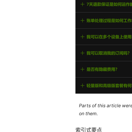
Parts of this article we
on them.
索引式要点