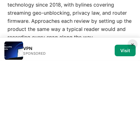
technology since 2018, with bylines covering
streaming geo-unblocking, privacy law, and router
firmware. Approaches each review by setting up the
product the same way a typical reader would and
recording every snag along the way.
×
VPN
Visit
SPONSORED
© 2026 Medical Review Editorial LLC. All rights reserved.
Medical Review Editorial LLC
1014 NW Glisan Street, Suite 305
Portland, OR, 97209
US
editorial@medical-review.net
+1-503-555-0179
About
Privacy Policy
Terms of Use