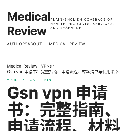
Medical
PLAIN-ENGLISH COVERAGE OF
HEALTH PRODUCTS, SERVICES,
Review
AND RESEARCH
AUTHORS
ABOUT — MEDICAL REVIEW
Medical Review
›
VPNs
›
Gsn vpn 申请书：完整指南、申请流程、材料清单与使用策略
VPNS
·
ZH-CN
·
1
MIN
Gsn vpn 申请
书：完整指南、
申请流程、材料