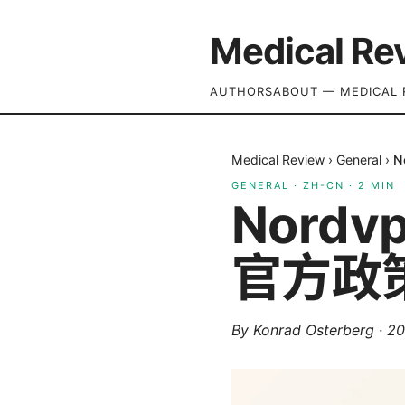
Medical Re
AUTHORS
ABOUT — MEDICAL 
Medical Review
›
General
›
N
GENERAL
·
ZH-CN
·
2
MIN
Nord
官方政
By
Konrad Osterberg
·
2