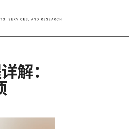
TS, SERVICES, AND RESEARCH
流程详解：
项