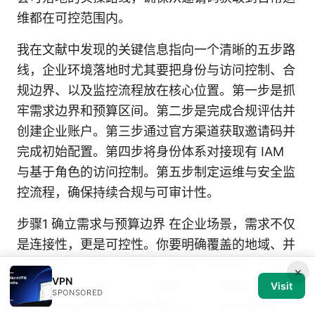
维都在可控范围内。
我在文献中发现的关键信息指向一个清晰的五步路
线，企业环境落地时尤其要把身份与访问控制、合
规边界、以及监控流程放在核心位置。第一步是抓
牢需求边界和预算区间。第二步是完成合规评估并
创建企业账户。第三步通过官方渠道获取邀请码并
完成初始配置。第四步将身份体系对接现有 IAM
与基于角色的访问控制。第五步制定运维与安全监
控流程，确保持续合规与可审计性。
步骤1 确立需求与预算边界 在企业场景，需求不仅
是连接性，更是可控性。你要明确覆盖的地域、并
发用户量、以及认证强度。预算边界通常以月度总
×
VPN
成本或每年总拥有成本来衡量。行业数据显示，企
Visit
SPONSORED
业端的初始预算对接通常落在6–9个月的观察期