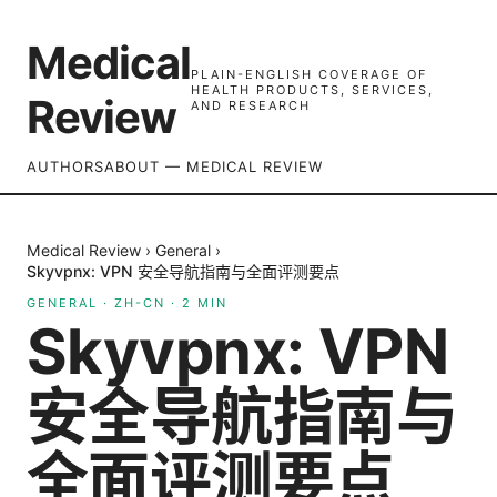
Medical
PLAIN-ENGLISH COVERAGE OF
HEALTH PRODUCTS, SERVICES,
Review
AND RESEARCH
AUTHORS
ABOUT — MEDICAL REVIEW
Medical Review
›
General
›
Skyvpnx: VPN 安全导航指南与全面评测要点
GENERAL
·
ZH-CN
·
2
MIN
Skyvpnx: VPN
安全导航指南与
全面评测要点